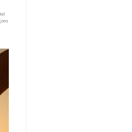
tel
çons