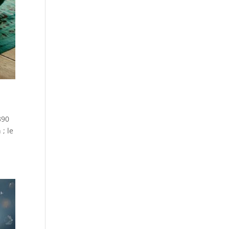
390
; le