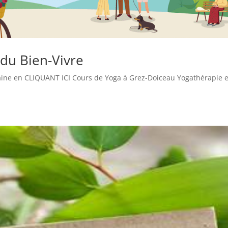
 du Bien-Vivre
maine en CLIQUANT ICI Cours de Yoga à Grez-Doiceau Yogathérapie 